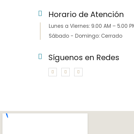
Horario de Atención
Lunes a Viernes: 9.00 AM – 5.00 P
Sábado - Domingo: Cerrado
Síguenos en Redes
F
T
I
a
w
n
c
i
s
e
t
t
b
t
a
o
e
g
o
r
r
k
a
-
m
f