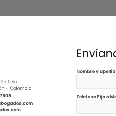
Envían
Nombre y apelli
 Edificio
yán – Colombia
77909
Telefono Fijo o Mo
abogados.com
ados.com