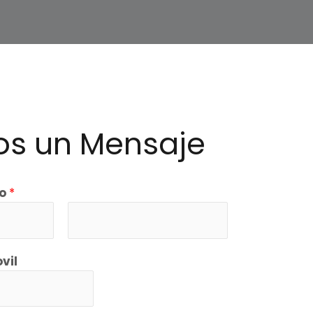
os un Mensaje
do
*
vil